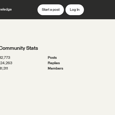
wledge
Start a post
Log In
Community Stats
32,773
Posts
124,263
Replies
41,311
Members