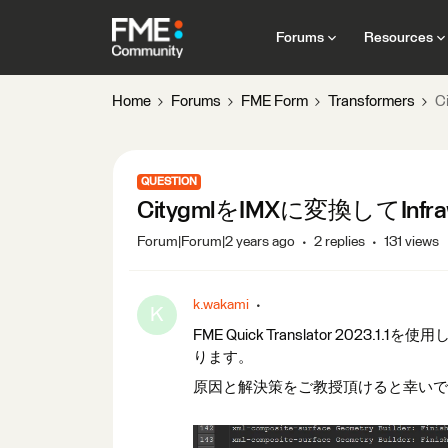
Forums
Resources
Home
Forums
FME Form
Transformers
C
QUESTION
CitygmlをIMXに変換してIn
Forum|Forum|2 years ago
2 replies
131 views
k.wakami
K
FME Quick Translator 2023
ります。
原因と解決策をご教授頂けると幸いで