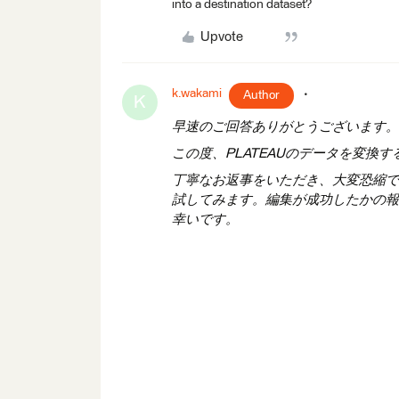
into a destination dataset?
Upvote
k.wakami
Author
K
早速のご回答ありがとうございます。
この度、PLATEAUのデータを変換
丁寧なお返事をいただき、大変恐縮で
試してみます。編集が成功したかの報
幸いです。