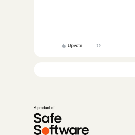
Upvote
A product of