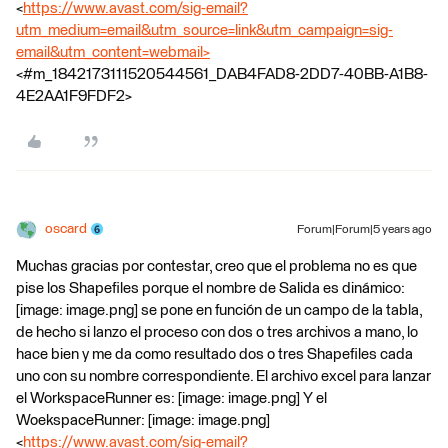
<
https://www.avast.com/sig-email?
utm_medium=email&utm_source=link&utm_campaign=sig-
email&utm_content=webmail>
<#m_1842173111520544561_DAB4FAD8-2DD7-40BB-A1B8-
4E2AA1F9FDF2>
oscard
Forum|Forum|5 years ago
Muchas gracias por contestar, creo que el problema no es que
pise los Shapefiles porque el nombre de Salida es dinámico:
[image: image.png] se pone en función de un campo de la tabla,
de hecho si lanzo el proceso con dos o tres archivos a mano, lo
hace bien y me da como resultado dos o tres Shapefiles cada
uno con su nombre correspondiente. El archivo excel para lanzar
el WorkspaceRunner es: [image: image.png] Y el
WoekspaceRunner: [image: image.png]
<
https://www.avast.com/sig-email?