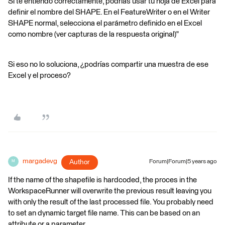
Si te entiendo correctamente, podrías usar tu hoja de Excel para
definir el nombre del SHAPE. En el FeatureWriter o en el Writer
SHAPE normal, selecciona el parámetro definido en el Excel
como nombre (ver capturas de la respuesta original)"
Si eso no lo soluciona, ¿podrías compartir una muestra de ese
Excel y el proceso?
margadevg
Author
Forum|Forum|5 years ago
M
If the name of the shapefile is hardcoded, the proces in the
WorkspaceRunner will overwrite the previous result leaving you
with only the result of the last processed file. You probably need
to set an dynamic target file name. This can be based on an
attribute or a parameter.