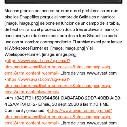
Muchas gracias por contestar, creo que el problema no es que
pise los Shapefiles porque el nombre de Salida es dinámico:
[image: image.png] se pone en función de un campo de la tabla,
de hecho si lanzo el proceso con dos o tres archivos a mano, lo
hace bien y me da como resultado dos o tres Shapefiles cada
uno con su nombre correspondiente. El archivo excel para lanzar
el WorkspaceRunner es: [image: image.png] Y el
WoekspaceRunner: [image: image.png]
<
https://www.avast.com/sig-email?
utm_medium=email&utm_source=link&utm_campaign=sig-
email&utm_content=webmail>
Libre de virus. www.avast.com
<
https://www.avast.com/sig-email?
utm_medium=email&utm_source=link&utm_campaign=sig-
email&utm_content=webmail>
<#m_1842173111520544561_DAB4FAD8-2DD7-40BB-A1B8-
4E2AA1F9FDF2> El mié., 30 sept. 2020 a las 11:10, FME
Community (
) escribió: <
https://www.avast.com/sig-email?
utm_medium=email&utm_source=link&utm_campaign=sig-
email&utm_content=webmail>
Libre de virus. www.avast.com