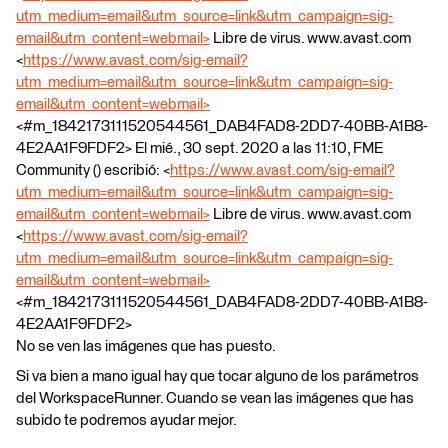
utm_medium=email&utm_source=link&utm_campaign=sig-
email&utm_content=webmail>
Libre de virus. www.avast.com
<
https://www.avast.com/sig-email?
utm_medium=email&utm_source=link&utm_campaign=sig-
email&utm_content=webmail>
<#m_1842173111520544561_DAB4FAD8-2DD7-40BB-A1B8-
4E2AA1F9FDF2> El mié., 30 sept. 2020 a las 11:10, FME
Community (
) escribió: <
https://www.avast.com/sig-email?
utm_medium=email&utm_source=link&utm_campaign=sig-
email&utm_content=webmail>
Libre de virus. www.avast.com
<
https://www.avast.com/sig-email?
utm_medium=email&utm_source=link&utm_campaign=sig-
email&utm_content=webmail>
<#m_1842173111520544561_DAB4FAD8-2DD7-40BB-A1B8-
4E2AA1F9FDF2>
No se ven las imágenes que has puesto.
Si va bien a mano igual hay que tocar alguno de los parámetros
del WorkspaceRunner. Cuando se vean las imágenes que has
subido te podremos ayudar mejor.