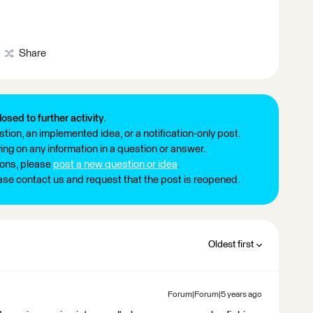
Share
losed to further activity.
tion, an implemented idea, or a notification-only post.
ng on any information in a question or answer.
ions, please
post a new question or idea
.
ease contact us and request that the post is reopened.
Oldest first
Forum|Forum|5 years ago