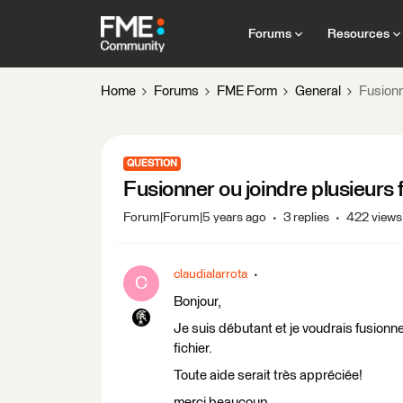
Forums
Resources
Home
Forums
FME Form
General
Fusionn
QUESTION
Fusionner ou joindre plusieurs f
Forum|Forum|5 years ago
3 replies
422 views
claudialarrota
C
Bonjour,
Je suis débutant et je voudrais fusionne
fichier.
Toute aide serait très appréciée!
merci beaucoup