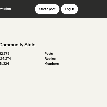
wledge
Start a post
Log In
Community Stats
32,778
Posts
124,274
Replies
41,324
Members