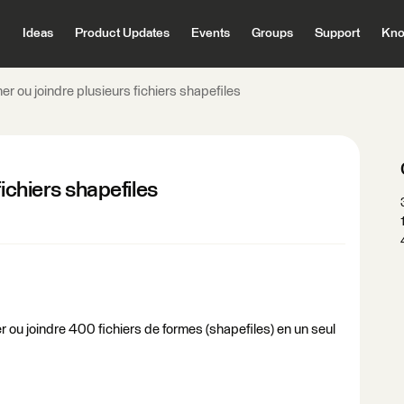
Ideas
Product Updates
Events
Groups
Support
Kno
er ou joindre plusieurs fichiers shapefiles
ichiers shapefiles
r ou joindre 400 fichiers de formes (shapefiles) en un seul