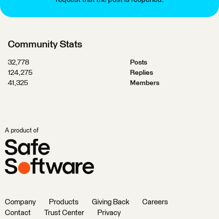
Community Stats
32,778
Posts
124,275
Replies
41,325
Members
A product of
Company
Products
Giving Back
Careers
Contact
Trust Center
Privacy