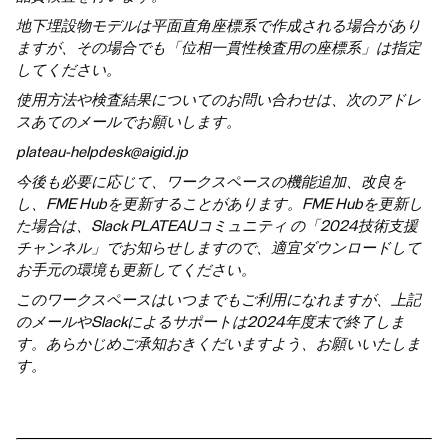
地下埋設物モデルは平面直角座標系で作成される場合があり
ますが、その場合でも「位相一貫性検査用の座標系」は指定
してください。
使用方法や検査結果についてのお問い合わせは、次のアドレ
スあてのメールでお願いします。
plateau-helpdesk@aigid.jp
今後も必要に応じて、ワークスペースの機能追加、改良を
し、FME Hubを更新することがあります。FME Hubを更新し
た場合は、Slack PLATEAUコミュニティ の「2024技術支援
チャンネル」でお知らせしますので、適宜ダウンロードして
お手元の環境も更新してください。
このワークスペースはいつまでもご利用になれますが、上記
のメールやSlackによるサポートは2024年度末で終了しま
す。あらかじめご承知おきくだいますよう、お願いいたしま
す。