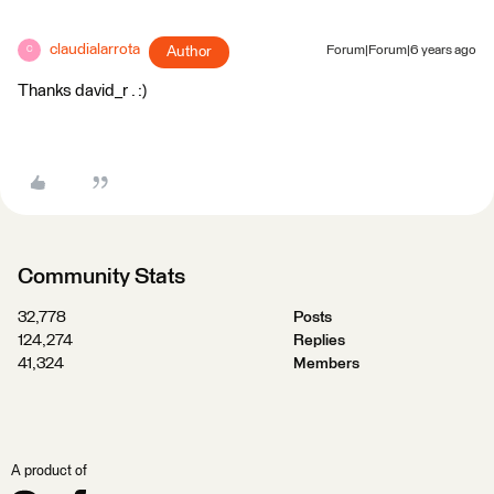
claudialarrota
Author
Forum|Forum|6 years ago
C
Thanks david_r . :)
Community Stats
32,778
Posts
124,274
Replies
41,324
Members
A product of