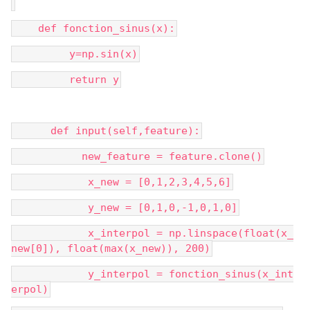
    def fonction_sinus(x):
         y=np.sin(x)
         return y
      def input(self,feature):
           new_feature = feature.clone()
            x_new = [0,1,2,3,4,5,6]
            y_new = [0,1,0,-1,0,1,0]
            x_interpol = np.linspace(float(x_
new[0]), float(max(x_new)), 200)
            y_interpol = fonction_sinus(x_int
erpol)