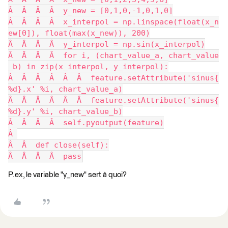
Â  Â  Â  Â  y_new = [0,1,0,-1,0,1,0]
Â  Â  Â  Â  x_interpol = np.linspace(float(x_n
ew[0]), float(max(x_new)), 200)
Â  Â  Â  Â  y_interpol = np.sin(x_interpol)
Â  Â  Â  Â  for i, (chart_value_a, chart_value
_b) in zip(x_interpol, y_interpol):
Â  Â  Â  Â  Â  Â  feature.setAttribute('sinus{
%d}.x' %i, chart_value_a)
Â  Â  Â  Â  Â  Â  feature.setAttribute('sinus{
%d}.y' %i, chart_value_b)
Â  Â  Â  Â  self.pyoutput(feature)
Â 
Â  Â  def close(self):
Â  Â  Â  Â  pass
P.ex, le variable "y_new" sert à quoi?