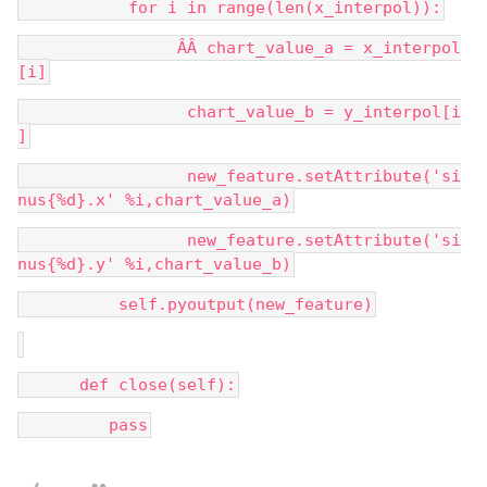
           for i in range(len(x_interpol)):
                ÂÂ chart_value_a = x_interpol
[i]
                 chart_value_b = y_interpol[i
]
                 new_feature.setAttribute('si
nus{%d}.x' %i,chart_value_a)
                 new_feature.setAttribute('si
nus{%d}.y' %i,chart_value_b)
          self.pyoutput(new_feature)
      def close(self):
         pass