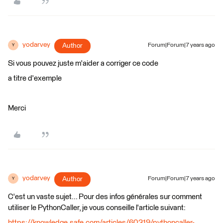
yodarvey
Author
Forum|Forum|7 years ago
Y
Si vous pouvez juste m'aider a corriger ce code
a titre d'exemple
Merci
yodarvey
Author
Forum|Forum|7 years ago
Y
C'est un vaste sujet... Pour des infos générales sur comment
utiliser le PythonCaller, je vous conseille l'article suivant:
https://knowledge.safe.com/articles/60319/pythoncaller-