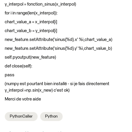
y_interpol = fonction_sinus(x_interpol)
for i in range(len(x_interpol)):
chart_value_a = x_interpol[i]
chart_value_b = y_interpol[i]
new_feature.setAttribute('sinus{%d}.x' %i,chart_value_a)
new_feature.setAttribute('sinus{%d}.y' %i,chart_value_b)
self.pyoutput(new_feature)
def close(self):
pass
(numpy est pourtant bien installé - si je fais directement
y_interpol =np.sin(x_new) c'est ok)
Merci de votre aide
PythonCaller
Python