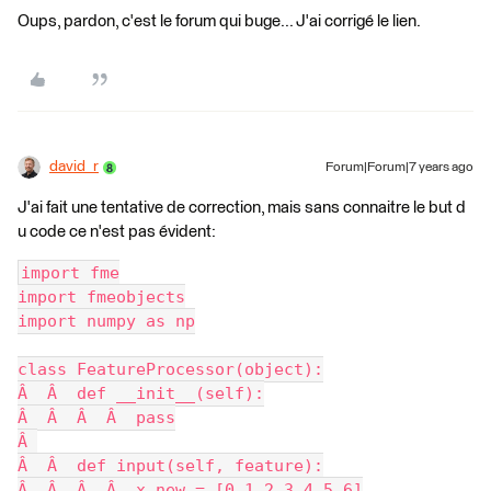
Oups, pardon, c'est le forum qui buge... J'ai corrigé le lien.
david_r
Forum|Forum|7 years ago
J'ai fait une tentative de correction, mais sans connaitre le but d
u code ce n'est pas évident:
import fme
import fmeobjects
import numpy as np
class FeatureProcessor(object):
Â  Â  def __init__(self):
Â  Â  Â  Â  pass
Â 
Â  Â  def input(self, feature):
Â  Â  Â  Â  x_new = [0,1,2,3,4,5,6]