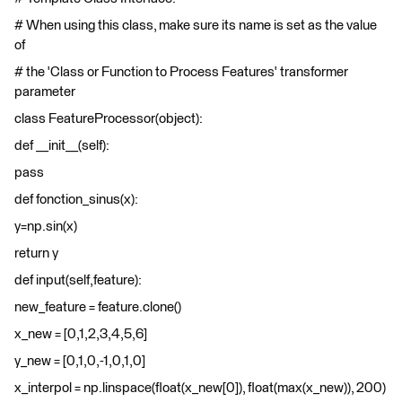
# When using this class, make sure its name is set as the value
of
# the 'Class or Function to Process Features' transformer
parameter
class FeatureProcessor(object):
def __init__(self):
pass
def fonction_sinus(x):
y=np.sin(x)
return y
def input(self,feature):
new_feature = feature.clone()
x_new = [0,1,2,3,4,5,6]
y_new = [0,1,0,-1,0,1,0]
x_interpol = np.linspace(float(x_new[0]), float(max(x_new)), 200)