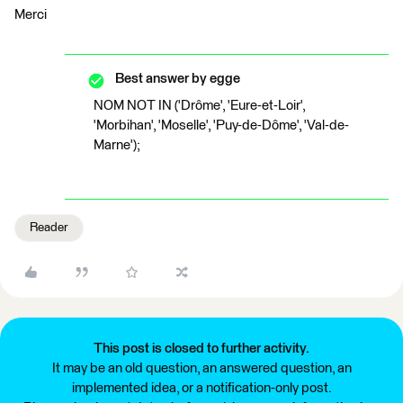
Merci
Best answer by
egge
NOM NOT IN ('Drôme', 'Eure-et-Loir',
'Morbihan', 'Moselle', 'Puy-de-Dôme', 'Val-de-
Marne');
Reader
This post is closed to further activity.
It may be an old question, an answered question, an
implemented idea, or a notification-only post.