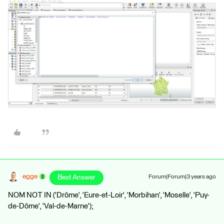
egge
Best Answer
Forum|Forum|3 years ago
NOM NOT IN ('Drôme', 'Eure-et-Loir', 'Morbihan', 'Moselle', 'Puy-
de-Dôme', 'Val-de-Marne');