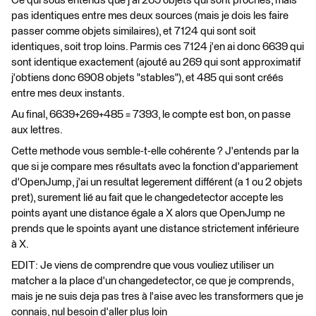
Ce qui sous entends que j'ai 269 objets qui sont proches, mais
pas identiques entre mes deux sources (mais je dois les faire
passer comme objets similaires), et 7124 qui sont soit
identiques, soit trop loins. Parmis ces 7124 j'en ai donc 6639 qui
sont identique exactement (ajouté au 269 qui sont approximatif
j'obtiens donc 6908 objets "stables"), et 485 qui sont créés
entre mes deux instants.
Au final, 6639+269+485 = 7393, le compte est bon, on passe
aux lettres.
Cette methode vous semble-t-elle cohérente ? J'entends par la
que si je compare mes résultats avec la fonction d'appariement
d'OpenJump, j'ai un resultat legerement différent (a 1 ou 2 objets
pret), surement lié au fait que le changedetector accepte les
points ayant une distance égale a X alors que OpenJump ne
prends que le spoints ayant une distance strictement inférieure
à X.
EDIT: Je viens de comprendre que vous vouliez utiliser un
matcher a la place d'un changedetector, ce que je comprends,
mais je ne suis deja pas tres à l'aise avec les transformers que je
connais, nul besoin d'aller plus loin